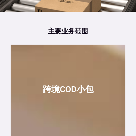
主要业务范围
跨境COD小包