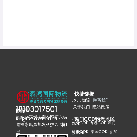
·
快捷链接
COD物流
联系我们
关于我们
隐私政策
18103017501
客服热线
Kris-
邮箱
广东省深圳市宝安区福永街
地址
liu@showl.com
·
热门COD物流地区
台湾COD 香港COD 澳门
COD
道福永凤凰旭发科技园B栋1
马来COD 泰国COD 新加
层
坡COD