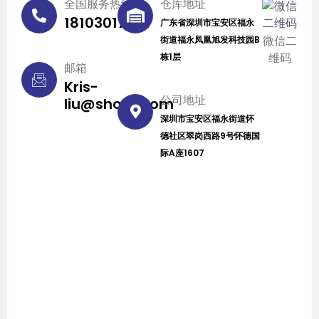
全国服务热线
仓库地址
18103017501
广东省深圳市宝安区福永
街道福永凤凰旭发科技园B
微信二
栋1层
维码
邮箱
Kris-
公司地址
liu@showl.com
深圳市宝安区福永街道怀
德社区翠岗西路9号怀德国
际A座1607