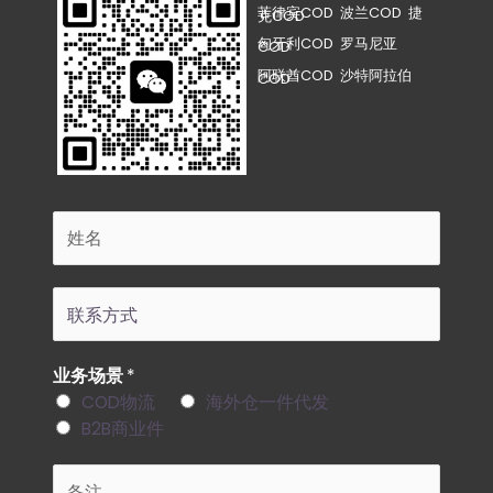
菲律宾COD 波兰COD 捷
克COD
匈牙利COD 罗马尼亚
COD
阿联酋COD 沙特阿拉伯
COD
业务场景
*
COD物流
海外仓一件代发
B2B商业件