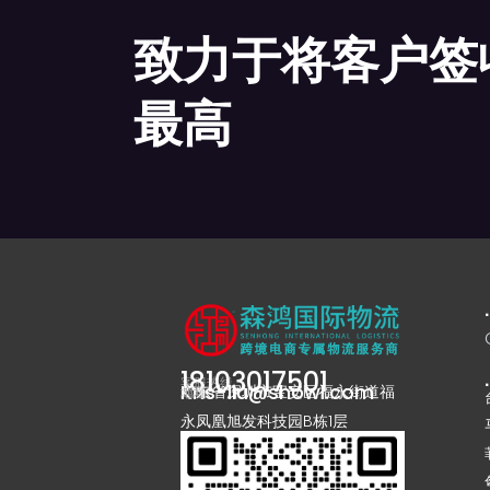
致力于将客户签
最高
18103017501
客服热线
Kris-liu@showl.com
广东省深圳市宝安区福永街道福
邮箱
地址
永凤凰旭发科技园B栋1层