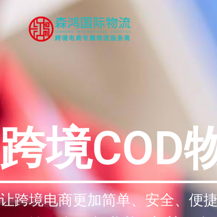
跳
至
内
容
跨境COD
让跨境电商更加简单、安全、便